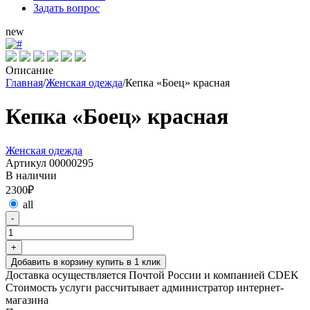
Задать вопрос
new
Описание
Главная
/
Женская одежда
/
Кепка «Боец» красная
Кепка «Боец» красная
Женская одежда
Артикул 00000295
В наличии
2300₽
all
-
Количество
товара
+
Кепка
Добавить в корзину
купить в 1 клик
«Боец»
Доставка осуществляется Почтой России и компанией CDEK
красная
Cтоимость услуги рассчитывает администратор интернет-
магазина